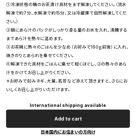
①冷凍状態の鯖のお茶漬け具材をまず解凍してください。（流水
解凍で約7分、水解凍で約15分、又は冷蔵庫で自然解凍してくだ
さい。）
②鍋にあら汁のパックがしっかり浸る量のお水を入れ、沸騰する
まであら汁を熱々に温めます。
③お茶碗に熱々のごはんを少なめ（お好みで160ｇ前後）に入れ、
焼きのりとあられを乗せてください。
④解凍できた具材をごはんに乗せて軽くほぐし、②の熱々のあら
汁をかけてお召し上がりください。
＊お好みで刻みネギ、大葉、茗荷など添えて頂きますと、さらにお
いしくお召し上がりいただけます。
International shipping available
Add to cart
日本国内にお住まいの方向け