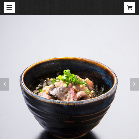
「胡麻鯖茶漬け」4食セット | 元祖「鯖
しゃぶ」の店 漁師小屋「麦穂」のお取り
寄せショップ