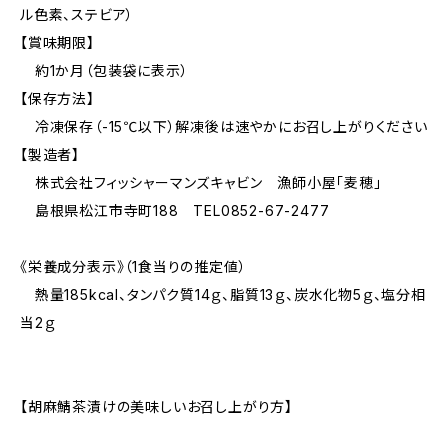
ル色素、ステビア）
【賞味期限】
約1か月（包装袋に表示）
【保存方法】
冷凍保存（-15℃以下）解凍後は速やかにお召し上がりください
【製造者】
株式会社フィッシャーマンズキャビン 漁師小屋「麦穂」
島根県松江市寺町188 TEL0852-67-2477
《栄養成分表示》（1食当りの推定値）
熱量185kcal、タンパク質14ｇ、脂質13ｇ、炭水化物5ｇ、塩分相
当2ｇ
【胡麻鯖茶漬けの美味しいお召し上がり方】