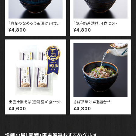
「真鯖のなめろう茶漬け」4食セ
「胡麻鯖茶漬け」4食セット
ット
¥4,800
¥4,800
出雲十割そば(雲龍袋)8食セット
さば茶漬け4種詰合せ
¥4,600
¥4,800
漁師小屋「麦穂」店主厳選おすすめグルメ