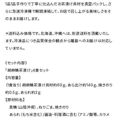
1品1品手作りで丁寧に仕込んだお茶漬け具材を真空パックし、さ
らに急速冷凍機で瞬間凍結して、お店で召し上がる美味しさをそ
のままお届けします。
＊送料込み価格です。北海道、沖縄へは、別途送料を頂戴いたし
ます。冷凍品につき品質保全の観点から離島へのお届けは対応し
ていません。
《セット内容》
「胡麻鯖茶漬け」4食セット
【内容量】
（1食当り）胡麻鯖茶漬け具材約60ｇ、あら出汁約140ｇ、焼きのり
約0.5ｇ、あられ約2ｇ
【原材料名】
真鯖（山陰沖産）、ねりごま、焼きのり
あられ（もち米含む）/醤油・料理酒に含む（アミノ酸等、カラメ