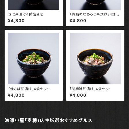
さば茶漬け4種詰合せ
「真鯖のなめろう茶漬け」4食セ
ット
¥4,800
¥4,800
「焼さば茶漬け」4食セット
「胡麻鯖茶漬け」4食セット
¥4,800
¥4,800
漁師小屋「麦穂」店主厳選おすすめグルメ