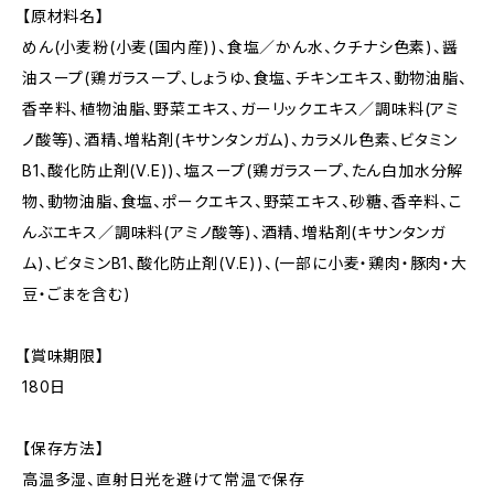
【原材料名】
めん(小麦粉(小麦(国内産))、食塩／かん水、クチナシ色素)、醤
油スープ(鶏ガラスープ、しょうゆ、食塩、チキンエキス、動物油脂、
香辛料、植物油脂、野菜エキス、ガーリックエキス／調味料(アミ
ノ酸等)、酒精、増粘剤(キサンタンガム)、カラメル色素、ビタミン
B1、酸化防止剤(V.E))、塩スープ(鶏ガラスープ、たん白加水分解
物、動物油脂、食塩、ポークエキス、野菜エキス、砂糖、香辛料、こ
んぶエキス／調味料(アミノ酸等)、酒精、増粘剤(キサンタンガ
ム)、ビタミンB1、酸化防止剤(V.E))、(一部に小麦・鶏肉・豚肉・大
豆・ごまを含む)
【賞味期限】
180日
【保存方法】
高温多湿、直射日光を避けて常温で保存