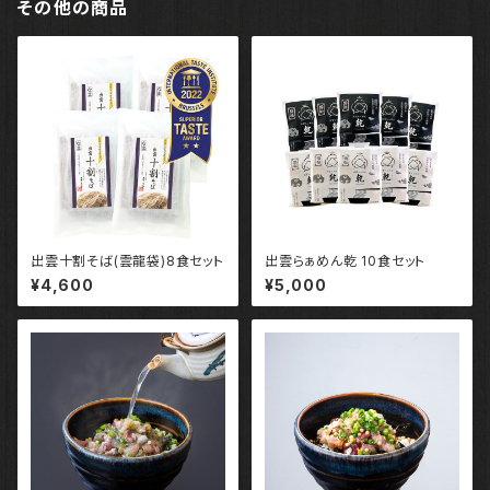
その他の商品
出雲十割そば(雲龍袋)8食セット
出雲らぁめん乾 10食セット
¥4,600
¥5,000