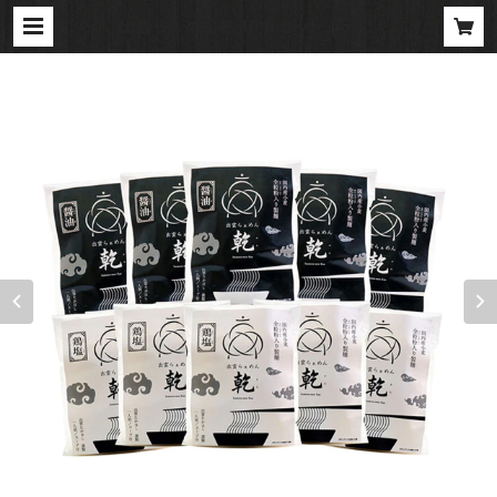
出雲らぁめん乾 10食セット | 元祖
「鯖しゃぶ」の店 漁師小屋「麦穂」のお
取り寄せショップ